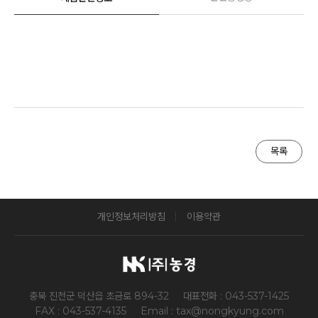
목록
개인정보처리방침
이용약관
충북 진천군 덕산읍 초금로 894-32
대표전화 : 043-537-1425
FAX : 043-537-4135
Email : tax@nongkyung.com